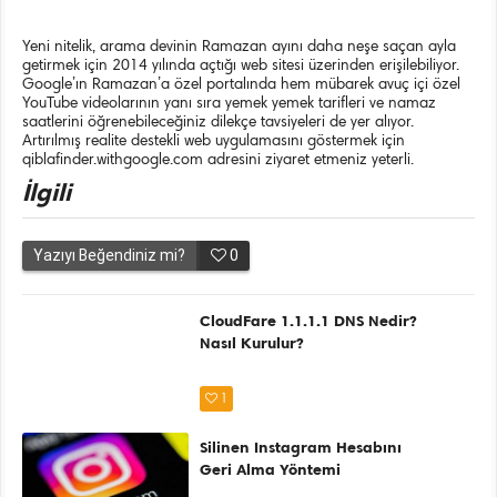
Yeni nitelik, arama devinin
Ramazan ayını
daha neşe saçan ayla
getirmek için 2014 yılında açtığı web sitesi üzerinden erişilebiliyor.
Google’ın Ramazan’a özel portalında hem mübarek avuç içi özel
YouTube videolarının
yanı sıra yemek yemek tarifleri ve namaz
saatlerini öğrenebileceğiniz
dilekçe tavsiyeleri
de yer alıyor.
Artırılmış realite destekli web uygulamasını göstermek için
qiblafinder.withgoogle.com adresini ziyaret etmeniz yeterli.
İlgili
Yazıyı Beğendiniz mi?
0
CloudFare 1.1.1.1 DNS Nedir?
Nasıl Kurulur?
1
Silinen Instagram Hesabını
Geri Alma Yöntemi