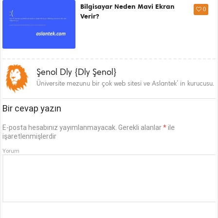
Bilgisayar Neden Mavi Ekran
0
Verir?
Şenol Dly {Dly Şenol}
Üniversite mezunu bir çok web sitesi ve Aslantek’ in kurucusu.
Bir cevap yazın
E-posta hesabınız yayımlanmayacak.
Gerekli alanlar
*
ile
işaretlenmişlerdir
Yorum