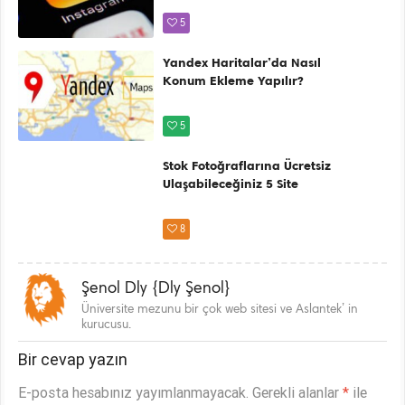
5
Yandex Haritalar’da Nasıl
Konum Ekleme Yapılır?
5
Stok Fotoğraflarına Ücretsiz
Ulaşabileceğiniz 5 Site
8
Şenol Dly {Dly Şenol}
Üniversite mezunu bir çok web sitesi ve Aslantek’ in
kurucusu.
Bir cevap yazın
E-posta hesabınız yayımlanmayacak.
Gerekli alanlar
*
ile