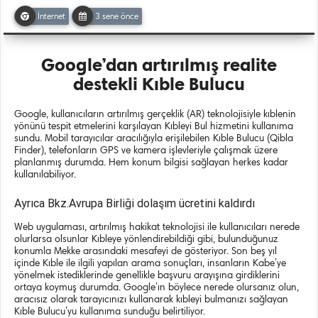
İnternet
3 sene önce
Google’dan artırılmış realite
destekli Kıble Bulucu
Google, kullanıcıların
artırılmış gerçeklik
(AR) teknolojisiyle kıblenin
yönünü tespit etmelerini karşılayan
Kıbleyi Bul
hizmetini kullanıma
sundu. Mobil tarayıcılar aracılığıyla erişilebilen Kıble Bulucu (Qibla
Finder), telefonların
GPS ve kamera
işlevleriyle çalışmak üzere
planlanmış durumda. Hem konum bilgisi sağlayan herkes kadar
kullanılabiliyor.
Ayrıca Bkz.Avrupa Birliği dolaşım ücretini kaldırdı
Web uygulaması, artırılmış hakikat teknolojisi ile kullanıcıları nerede
olurlarsa olsunlar Kıbleye yönlendirebildiği gibi, bulunduğunuz
konumla
Mekke arasındaki mesafeyi
de gösteriyor. Son beş yıl
içinde Kıble ile ilgili yapılan arama sonuçları, insanların Kabe’ye
yönelmek istediklerinde genellikle
başvuru arayışına
girdiklerini
ortaya koymuş durumda. Google’ın böylece nerede olursanız olun,
aracısız olarak
tarayıcınızı kullanarak
kıbleyi bulmanızı sağlayan
Kıble Bulucu’yu kullanıma sunduğu belirtiliyor.