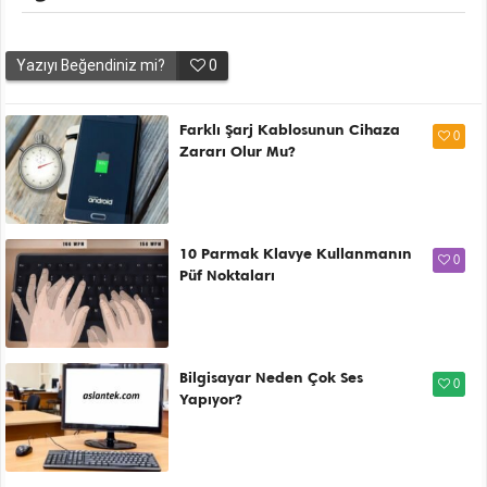
Yazıyı Beğendiniz mi?
0
Farklı Şarj Kablosunun Cihaza
0
Zararı Olur Mu?
10 Parmak Klavye Kullanmanın
0
Püf Noktaları
Bilgisayar Neden Çok Ses
0
Yapıyor?