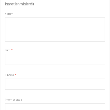
işaretlenmişlerdir
Yorum
İsim
*
E-posta
*
İnternet sitesi