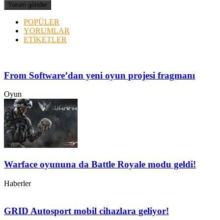
POPÜLER
YORUMLAR
ETİKETLER
From Software’dan yeni oyun projesi fragmanı
Oyun
Warface oyununa da Battle Royale modu geldi!
Haberler
GRID Autosport mobil cihazlara geliyor!