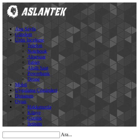
Ana Sayfa
Gündem
Ürün İnceleme
Telefon
Notebook
Aksesuar
Tablet
Akıllı Saat
Powerbank
Drone
Mobil
Uygulama Çözümleri
Donanım
Oyun
Hakkımızda
Künye
Gizlilik
İletişim
Ara...