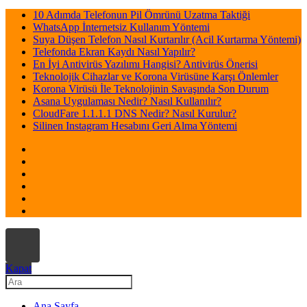
10 Adımda Telefonun Pil Ömrünü Uzatma Taktiği
WhatsApp İnternetsiz Kullanım Yöntemi
Suya Düşen Telefon Nasıl Kurtarılır (Acil Kurtarma Yöntemi)
Telefonda Ekran Kaydı Nasıl Yapılır?
En İyi Antivirüs Yazılımı Hangisi? Antivirüs Önerisi
Teknolojik Cihazlar ve Korona Virüsüne Karşı Önlemler
Korona Virüsü İle Teknolojinin Savaşında Son Durum
Asana Uygulaması Nedir? Nasıl Kullanılır?
CloudFare 1.1.1.1 DNS Nedir? Nasıl Kurulur?
Silinen Instagram Hesabını Geri Alma Yöntemi
Kapat
Ana Sayfa