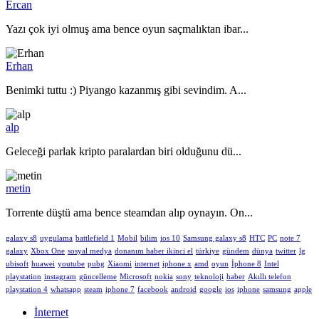
Ercan
Yazı çok iyi olmuş ama bence oyun saçmalıktan ibar...
Erhan
Benimki tuttu :) Piyango kazanmış gibi sevindim. A...
alp
Geleceği parlak kripto paralardan biri olduğunu dü...
metin
Torrente düştü ama bence steamdan alıp oynayın. On...
galaxy s8
uygulama
battlefield 1
Mobil
bilim
ios 10
Samsung galaxy s8
HTC
PC
note 7
galaxy
Xbox One
sosyal medya
donanım haber ikinci el
türkiye
gündem
dünya
twitter
lg
ubisoft
huawei
youtube
pubg
Xiaomi
internet
iphone x
amd
oyun
İphone 8
Intel
playstation
instagram
güncelleme
Microsoft
nokia
sony
teknoloji
haber
Akıllı telefon
playstation 4
whatsapp
steam
iphone 7
facebook
android
google
ios
iphone
samsung
apple
İnternet