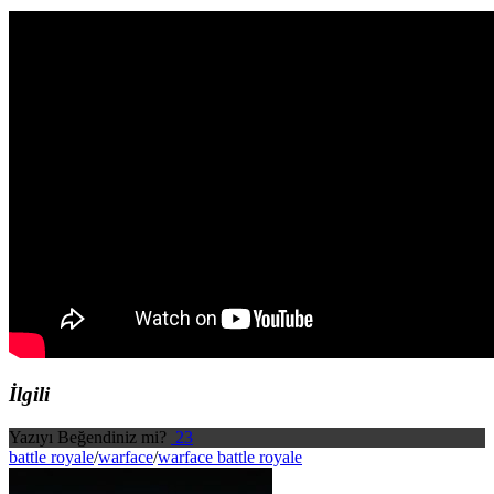
İlgili
Yazıyı Beğendiniz mi?
23
battle royale
/
warface
/
warface battle royale