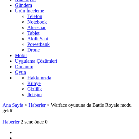
Gündem
Ürün İnceleme
Telefon
Notebook
Aksesuar
Tablet
Akıllı Saat
Powerbank
Drone
Mobil
Uygulama Çözümleri
Donanım
Oyun
Hakkımızda
Künye
Gizlilik
İletişim
Ana Sayfa
>
Haberler
>
Warface oyununa da Battle Royale modu
geldi!
Haberler
2 sene önce
0