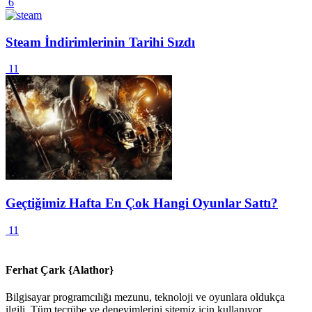
6
Steam İndirimlerinin Tarihi Sızdı
11
Geçtiğimiz Hafta En Çok Hangi Oyunlar Sattı?
11
Ferhat Çark {Alathor}
Bilgisayar programcılığı mezunu, teknoloji ve oyunlara oldukça
ilgili. Tüm tecrübe ve deneyimlerini sitemiz için kullanıyor.