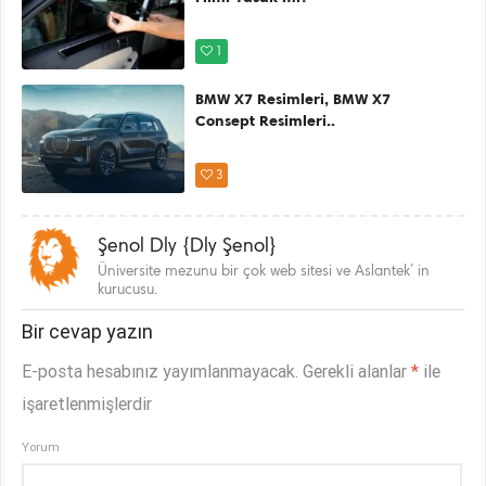
1
BMW X7 Resimleri, BMW X7
Consept Resimleri..
3
Şenol Dly {Dly Şenol}
Üniversite mezunu bir çok web sitesi ve Aslantek’ in
kurucusu.
Bir cevap yazın
E-posta hesabınız yayımlanmayacak.
Gerekli alanlar
*
ile
işaretlenmişlerdir
Yorum