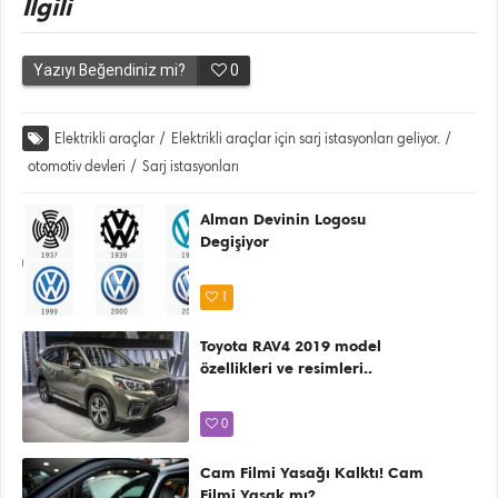
İlgili
Yazıyı Beğendiniz mi?
0
Elektrikli araçlar
/
Elektrikli araçlar için sarj istasyonları geliyor.
/
otomotiv devleri
/
Sarj istasyonları
Alman Devinin Logosu
Degişiyor
1
Toyota RAV4 2019 model
özellikleri ve resimleri..
0
Cam Filmi Yasağı Kalktı! Cam
Filmi Yasak mı?