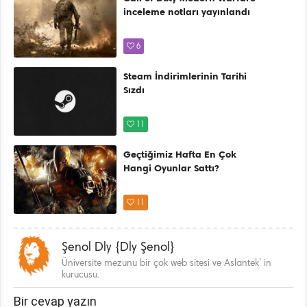
inceleme notları yayınlandı
6
Steam İndirimlerinin Tarihi
Sızdı
11
Geçtiğimiz Hafta En Çok
Hangi Oyunlar Sattı?
11
Şenol Dly {Dly Şenol}
Üniversite mezunu bir çok web sitesi ve Aslantek’ in
kurucusu.
Bir cevap yazın