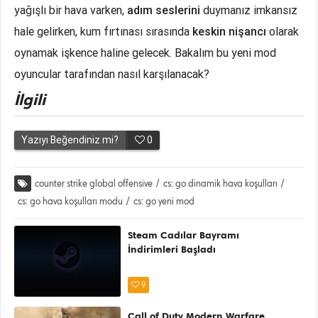
yağışlı bir hava varken,
adım seslerini
duymanız imkansız
hale gelirken, kum fırtınası sırasında
keskin nişancı
olarak
oynamak işkence haline gelecek. Bakalım bu yeni mod
oyuncular tarafından nasıl karşılanacak?
İlgili
Yazıyı Beğendiniz mi?
0
counter strike global offensive
/
cs: go dinamik hava koşulları
/
cs: go hava koşulları modu
/
cs: go yeni mod
Steam Cadılar Bayramı
İndirimleri Başladı
9
Call of Duty Modern Warfare