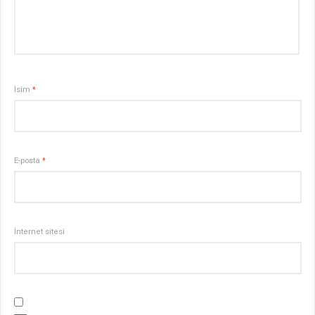
İsim
*
E-posta
*
İnternet sitesi