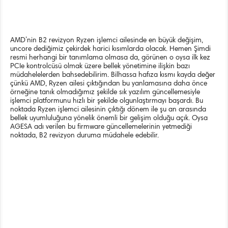
AMD’nin B2 revizyon Ryzen işlemci ailesinde en büyük değişim,
uncore dediğimiz çekirdek harici kısımlarda olacak. Hemen Şimdi
resmi herhangi bir tanımlama olmasa da, görünen o oysa ilk kez
PCIe kontrolcüsü olmak üzere bellek yönetimine ilişkin bazı
müdahelelerden bahsedebilirim. Bilhassa hafıza kısmı kayda değer
çünkü AMD, Ryzen ailesi çıktığından bu yanlamasına daha önce
örneğine tanık olmadığımız şekilde sık yazılım güncellemesiyle
işlemci platformunu hızlı bir şekilde olgunlaştırmayı başardı. Bu
noktada Ryzen işlemci ailesinin çıktığı dönem ile şu an arasında
bellek uyumluluğuna yönelik önemli bir gelişim olduğu açık. Oysa
AGESA adı verilen bu firmware güncellemelerinin yetmediği
noktada, B2 revizyon duruma müdahele edebilir.