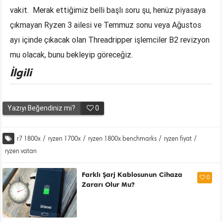
vakit. Merak ettiğimiz belli başlı soru şu, henüz piyasaya
çıkmayan Ryzen 3 ailesi ve Temmuz sonu veya Ağustos
ayı içinde çıkacak olan Threadripper işlemciler B2 revizyon
mu olacak, bunu bekleyip göreceğiz.
İlgili
Yazıyı Beğendiniz mi?
0
r7 1800x
/
ryzen 1700x
/
ryzen 1800x benchmarks
/
ryzen fiyat
/
ryzen vatan
Farklı Şarj Kablosunun Cihaza
0
Zararı Olur Mu?