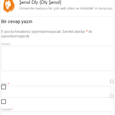
Şenol Dly {Dly Şenol}
Üniversite mezunu bir çok web sitesi ve Aslantek’ in kurucusu.
Bir cevap yazın
E-posta hesabınız yayımlanmayacak.
Gerekli alanlar
*
ile
işaretlenmişlerdir
Yorum
İsim
*
E-posta
*