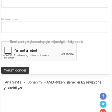
İnternet sitesi
Beni sonraki yorumlar için e-posta ile bilgilendir.
Beni yeni yazılarda e-posta ile bilgilendir.
Ana Sayfa
>
Donanım
>
AMD Ryzen işlemciler B2 revizyona
yükseltiliyor