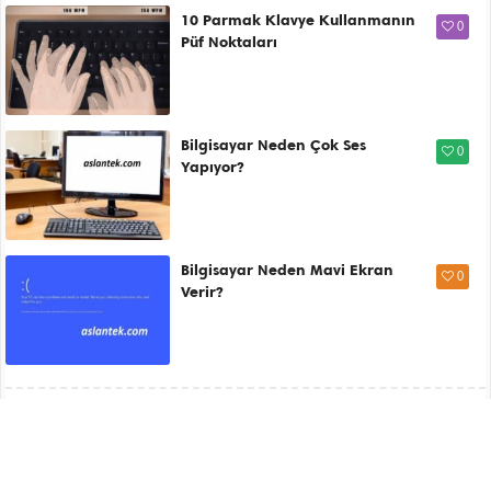
10 Parmak Klavye Kullanmanın
0
Püf Noktaları
Bilgisayar Neden Çok Ses
0
Yapıyor?
Bilgisayar Neden Mavi Ekran
0
Verir?
Şenol Dly {Dly Şenol}
Üniversite mezunu bir çok web sitesi ve Aslantek’ in kurucusu.