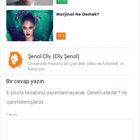
10
Marjinal Ne Demek?
3
Şenol Dly {Dly Şenol}
Üniversite mezunu bir çok web sitesi ve Aslantek’ in
kurucusu.
Bir cevap yazın
E-posta hesabınız yayımlanmayacak.
Gerekli alanlar
*
ile
işaretlenmişlerdir
Yorum