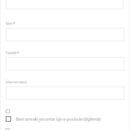
İsim
*
E-posta
*
İnternet sitesi
Beni sonraki yorumlar için e-posta ile bilgilendir.