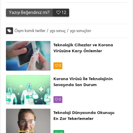
Yazıyı Beğendiniz mi?
12
Ösym komik twitler
/
ygs sonuç
/
ygs sonuçları
Teknolojik Cihazlar ve Korona
Virüsüne Karşı Önlemler
0
Korona Virüsü İle Teknolojinin
Savaşında Son Durum
0
Teknoloji Dünyasında Okunuşu
En Zor Tekerlemeler