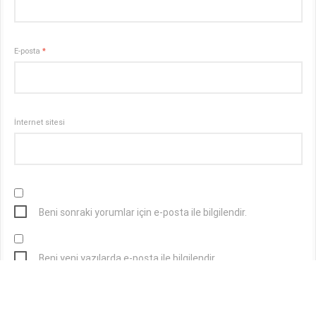
E-posta
*
İnternet sitesi
Beni sonraki yorumlar için e-posta ile bilgilendir.
Beni yeni yazılarda e-posta ile bilgilendir.