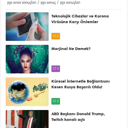
ygs sınav sonuçları
/
ygs sonuç
/
ygs sonuçları
Teknolojik Cihazlar ve Korona
Virüsüne Karşı Önlemler
2
Marjinal Ne Demek?
3
Küresel İnternetle Bağlantısını
Kesen Rusya Başarılı Oldu!
2
ABD Başkanı Donald Trump,
Twitch kanalı açtı