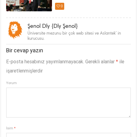
0
Şenol Dly {Dly Şenol}
Üniversite mezunu bir çok web sitesi ve Aslantek’ in
kurucusu.
Bir cevap yazın
E-posta hesabınız yayımlanmayacak.
Gerekli alanlar
*
ile
işaretlenmişlerdir
Yorum
İsim
*