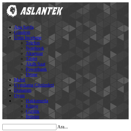
Ana Sayfa
Gündem
Ürün İnceleme
Telefon
Notebook
Aksesuar
Tablet
Akıllı Saat
Powerbank
Drone
Mobil
Uygulama Çözümleri
Donanım
Oyun
Hakkımızda
Künye
Gizlilik
İletişim
Ara...