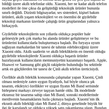
bildiği üzere akıllı telefonlar oldu. Xiaomi, her ne kadar akıllı telefon
modelleri ile öne çıksa da geliştirdiği teknolojik ürünler bununla
sınırlı değildi. Dizüstü bilgisayarlar, ses sistemleri, kişisel bakım
ürünleri, akıllı yaşam teknolojileri ve en önemlisi de giyilebilir
teknoloji markanın üzerinde çalıştığı ürün gruplarından yalnızca
birkaçıydı.
Giyilebilir teknolojilerin son yıllarda oldukça popüler hale
gelmesiyle pek çok marka bu alanda ürünler geliştirmeye ve bu
ürünlerini kullanıcılarla buluşturmaya başladı. Bu furyaya uyum
sağlayan markalardan bir tanesi de tahmin edebileceğiniz üzere
Xiaomi oldu. Akıllı saatlerin ve akıllı bilekliklerin en önemli olduğu
giyilebilir teknolojilerde Xiaomi oldukça başarılı ürünler
hazırlayarak kullanıcıların memnuniyetini kazanmayı başardı. Apple,
Huawei ve Samsung gibi güçlü rakiplerin bulunduğu bu sektörde
artık en güçlülerden bir tanesi de Çinli akıllı telefon üreticisiydi.
Özellikle akıllı bileklik konusunda çalışmalar yapan Xiaomi, Çinli
olması nedeniyle zaten uygun fiyatlıydı, hal böyle olunca şık
tasarım, etkileyici özellikler ve uygun fiyatın Mi Band serisinde
birleşmesi markayı zirveye taşıyan hamle oldu. İlk modelinde
ekransız bir tasarıma sahip olan Mi Band, sonraki modellerinde
merdivenin basamaklarını hızla çıkmaya başladı. Xiaomi’nin ilk
ekranlı akıllı bilekliği olan Mi Band 2, dünya genelinde büyük bir
ilgi ile karşılandı ve oldukça yüksek satış rakamlarına ulaştı. Bundan