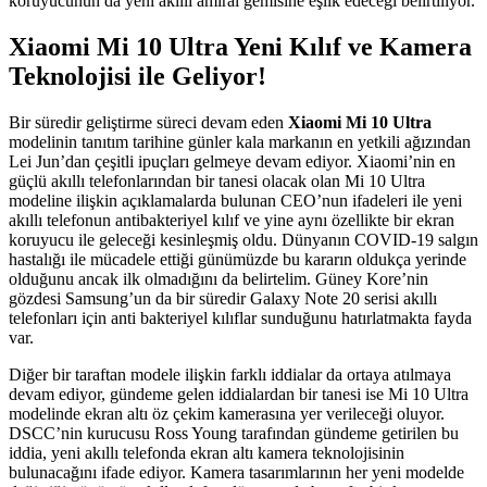
koruyucunun da yeni akıllı amiral gemisine eşlik edeceği belirtiliyor.
Xiaomi Mi 10 Ultra
Yeni Kılıf ve Kamera
Teknolojisi ile Geliyor!
Bir süredir geliştirme süreci devam eden
Xiaomi Mi 10 Ultra
modelinin tanıtım tarihine günler kala markanın en yetkili ağızından
Lei Jun’dan çeşitli ipuçları gelmeye devam ediyor. Xiaomi’nin en
güçlü akıllı telefonlarından bir tanesi olacak olan Mi 10 Ultra
modeline ilişkin açıklamalarda bulunan CEO’nun ifadeleri ile yeni
akıllı telefonun antibakteriyel kılıf ve yine aynı özellikte bir ekran
koruyucu ile geleceği kesinleşmiş oldu. Dünyanın COVID-19 salgın
hastalığı ile mücadele ettiği günümüzde bu kararın oldukça yerinde
olduğunu ancak ilk olmadığını da belirtelim. Güney Kore’nin
gözdesi Samsung’un da bir süredir Galaxy Note 20 serisi akıllı
telefonları için anti bakteriyel kılıflar sunduğunu hatırlatmakta fayda
var.
Diğer bir taraftan modele ilişkin farklı iddialar da ortaya atılmaya
devam ediyor, gündeme gelen iddialardan bir tanesi ise Mi 10 Ultra
modelinde ekran altı öz çekim kamerasına yer verileceği oluyor.
DSCC’nin kurucusu Ross Young tarafından gündeme getirilen bu
iddia, yeni akıllı telefonda ekran altı kamera teknolojisinin
bulunacağını ifade ediyor. Kamera tasarımlarının her yeni modelde