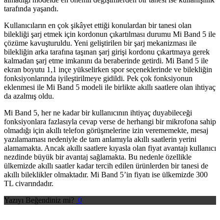
tarafında yaşandı.
Kullanıcıların en çok şikâyet ettiği konulardan bir tanesi olan
bilekliği şarj etmek için kordonun çıkartılması durumu Mi Band 5 ile
çözüme kavuşturuldu. Yeni geliştirilen bir şarj mekanizması ile
bilekliğin arka tarafına taşınan şarj girişi kordonu çıkartmaya gerek
kalmadan şarj etme imkanını da beraberinde getirdi. Mi Band 5 ile
ekran boyutu 1,1 inçe yükselirken spor seçeneklerinde ve bilekliğin
fonksiyonlarında iyileştirilmeye gidildi. Pek çok fonksiyonun
eklenmesi ile Mi Band 5 modeli ile birlikte akıllı saatlere olan ihtiyaç
da azalmış oldu.
Mi Band 5, her ne kadar bir kullanıcının ihtiyaç duyabileceği
fonksiyonlara fazlasıyla cevap verse de herhangi bir mikrofona sahip
olmadığı için akıllı telefon görüşmelerine izin verememekte, mesaj
yazılamaması nedeniyle de tam anlamıyla akıllı saatlerin yerini
alamamakta. Ancak akıllı saatlere kıyasla olan fiyat avantajı kullanıcı
nezdinde büyük bir avantaj sağlamakta. Bu nedenle özellikle
ülkemizde akıllı saatler kadar tercih edilen ürünlerden bir tanesi de
akıllı bileklikler olmaktadır. Mi Band 5’in fiyatı ise ülkemizde 300
TL civarındadır.
Yazıyı Beğendiniz mi?
0