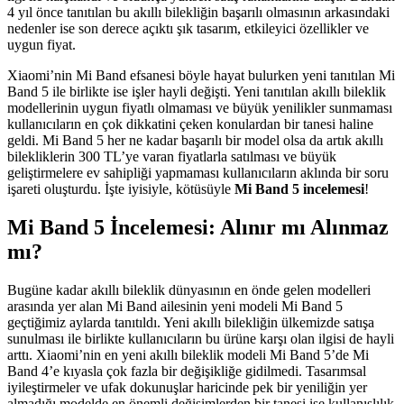
4 yıl önce tanıtılan bu akıllı bilekliğin başarılı olmasının arkasındaki
nedenler ise son derece açıktı şık tasarım, etkileyici özellikler ve
uygun fiyat.
Xiaomi’nin Mi Band efsanesi böyle hayat bulurken yeni tanıtılan Mi
Band 5 ile birlikte ise işler hayli değişti. Yeni tanıtılan akıllı bileklik
modellerinin uygun fiyatlı olmaması ve büyük yenilikler sunmaması
kullanıcıların en çok dikkatini çeken konulardan bir tanesi haline
geldi. Mi Band 5 her ne kadar başarılı bir model olsa da artık akıllı
bilekliklerin 300 TL’ye varan fiyatlarla satılması ve büyük
geliştirmelere ev sahipliği yapmaması kullanıcıların aklında bir soru
işareti oluşturdu. İşte iyisiyle, kötüsüyle
Mi Band 5 incelemesi
!
Mi Band 5 İncelemesi
: Alınır mı Alınmaz
mı?
Bugüne kadar akıllı bileklik dünyasının en önde gelen modelleri
arasında yer alan Mi Band ailesinin yeni modeli Mi Band 5
geçtiğimiz aylarda tanıtıldı. Yeni akıllı bilekliğin ülkemizde satışa
sunulması ile birlikte kullanıcıların bu ürüne karşı olan ilgisi de hayli
arttı. Xiaomi’nin en yeni akıllı bileklik modeli Mi Band 5’de Mi
Band 4’e kıyasla çok fazla bir değişikliğe gidilmedi. Tasarımsal
iyileştirmeler ve ufak dokunuşlar haricinde pek bir yeniliğin yer
almadığı modelde en önemli değişimlerden bir tanesi ise kullanışlılık