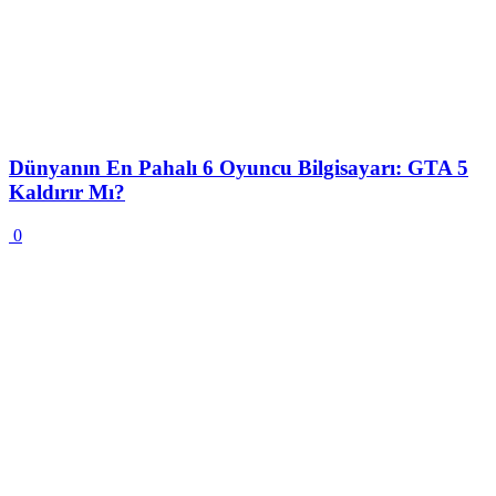
Dünyanın En Pahalı 6 Oyuncu Bilgisayarı: GTA 5
Kaldırır Mı?
0
En İyi Taşınabilir Bluetooth Hoparlörler (2020)
0