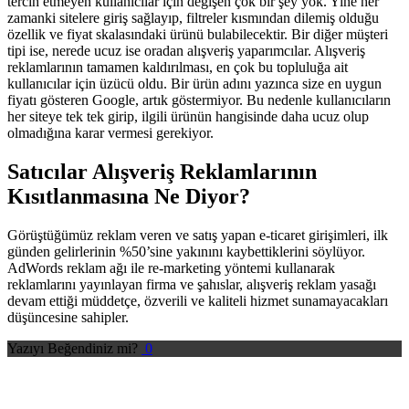
tercih etmeyen kullanıcılar için değişen çok bir şey yok. Yine her
zamanki sitelere giriş sağlayıp, filtreler kısmından dilemiş olduğu
özellik ve fiyat skalasındaki ürünü bulabilecektir. Bir diğer müşteri
tipi ise, nerede ucuz ise oradan alışveriş yaparımcılar. Alışveriş
reklamlarının tamamen kaldırılması, en çok bu topluluğa ait
kullanıcılar için üzücü oldu. Bir ürün adını yazınca size en uygun
fiyatı gösteren Google, artık göstermiyor. Bu nedenle kullanıcıların
her siteye tek tek girip, ilgili ürünün hangisinde daha ucuz olup
olmadığına karar vermesi gerekiyor.
Satıcılar Alışveriş Reklamlarının
Kısıtlanmasına Ne Diyor?
Görüştüğümüz reklam veren ve satış yapan e-ticaret girişimleri, ilk
günden gelirlerinin %50’sine yakınını kaybettiklerini söylüyor.
AdWords reklam ağı ile re-marketing yöntemi kullanarak
reklamlarını yayınlayan firma ve şahıslar, alışveriş reklam yasağı
devam ettiği müddetçe, özverili ve kaliteli hizmet sunamayacakları
düşüncesine sahipler.
Yazıyı Beğendiniz mi?
0