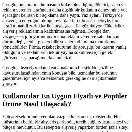
Google; bu kararın alınmasının kolay olmadığını, tüketici, satıcı ve
reklam verenler tarafından daha düşük bir kullanım deneyimine yol
açacağını belirten bir açıklama daha yaptı. Yaz ayları, Türkiye’de
alışverişin en yoğun olduğu aylardan biri olması sebebiyle, tüm
taraflar maddi zorluklar ile karşılaşacak ile gözüküyor. Tüketiciler,
alışveriş reklamlarının kaldırılmasına rağmen, Google’dan
vazgeçecek gibi görünmüyor ama reklam veren ve satıcılar için
durum değişkenlik gösterebilir ve alternatif arama motorlarına
yönelebilirler. Firma, rekabet kurumu ile görüşüp, bu kararın yanlış
olduğunu ve reklamların tekrar yayına sokulması için gerekli
görüşmeler yapacağının da altını çizdi.
Google, alışveriş reklam kısıtlamalarının bir şekilde çözüme
kavuşturulacağından emin konuşsa bile, uzmanlar bu sorunun
giderilmesi için aylarca beklemek gerektiğine dair açıklamalar
yapıyor.
Kullanıcılar En Uygun Fiyatlı ve Popüler
Ürüne Nasıl Ulaşacak?
E-ticaret sektöründe yer alan vazgeçilmez unsur, müşteridir. Her
müşterinin belirli bir alışveriş periyodu, tercih ettiği e-ticaret sitesi ve
bütçesi mevcuttur. Bu sebepten alışveriş yaparken birden fazla siteyi