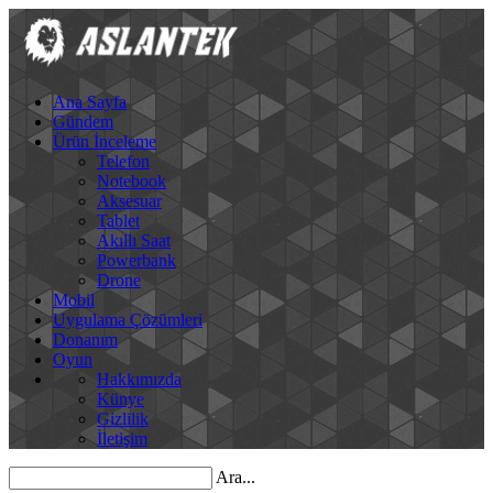
Ana Sayfa
Gündem
Ürün İnceleme
Telefon
Notebook
Aksesuar
Tablet
Akıllı Saat
Powerbank
Drone
Mobil
Uygulama Çözümleri
Donanım
Oyun
Hakkımızda
Künye
Gizlilik
İletişim
Ara...