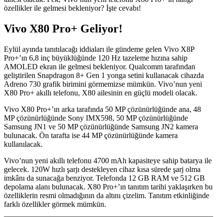
özellikler ile gelmesi bekleniyor? İşte cevabı!
Vivo X80 Pro+ Geliyor
!
Eylül ayında tanıtılacağı iddiaları ile gündeme gelen Vivo X8P
Pro+’ın 6,8 inç büyüklüğünde 120 Hz tazeleme hızına sahip
AMOLED ekran ile gelmesi bekleniyor. Qualcomm tarafından
geliştirilen Snapdragon 8+ Gen 1 yonga setini kullanacak cihazda
Adreno 730 grafik birimini görmemizse mümkün. Vivo’nun yeni
X80 Pro+ akıllı telefonu, X80 ailesinin en güçlü modeli olacak.
Vivo X80 Pro+’ın arka tarafında 50 MP çözünürlüğünde ana, 48
MP çözünürlüğünde Sony IMX598, 50 MP çözünürlüğünde
Samsung JN1 ve 50 MP çözünürlüğünde Samsung JN2 kamera
bulunacak. Ön tarafta ise 44 MP çözünürlüğünde kamera
kullanılacak.
Vivo’nun yeni akıllı telefonu 4700 mAh kapasiteye sahip batarya ile
gelecek. 120W hızlı şarjı destekleyen cihaz kısa sürede şarj olma
imkânı da sunacağa benziyor. Telefonda 12 GB RAM ve 512 GB
depolama alanı bulunacak. X80 Pro+’ın tanıtım tarihi yaklaşırken bu
özelliklerin resmi olmadığının da altını çizelim. Tanıtım etkinliğinde
farklı özellikler görmek mümkün.