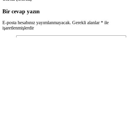
Bir cevap yazın
E-posta hesabınız yayımlanmayacak.
Gerekli alanlar
*
ile
işaretlenmişlerdir
Yorum
İsim
*
E-posta
*
İnternet sitesi
Bir dahaki sefere yorum yaptığımda kullanılmak üzere adımı, e-
posta adresimi ve web site adresimi bu tarayıcıya kaydet.