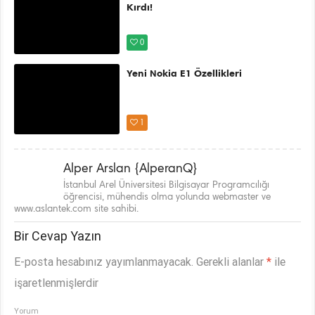
Kırdı!
0
Yeni Nokia E1 Özellikleri
1
Alper Arslan {AlperanQ}
İstanbul Arel Üniversitesi Bilgisayar Programcılığı
öğrencisi, mühendis olma yolunda webmaster ve
www.aslantek.com site sahibi.
Bir Cevap Yazın
E-posta hesabınız yayımlanmayacak.
Gerekli alanlar
*
ile
işaretlenmişlerdir
Yorum