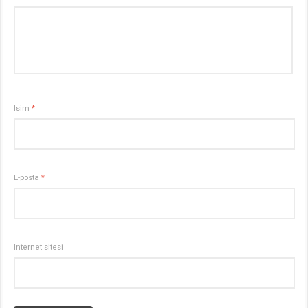
İsim
*
E-posta
*
İnternet sitesi