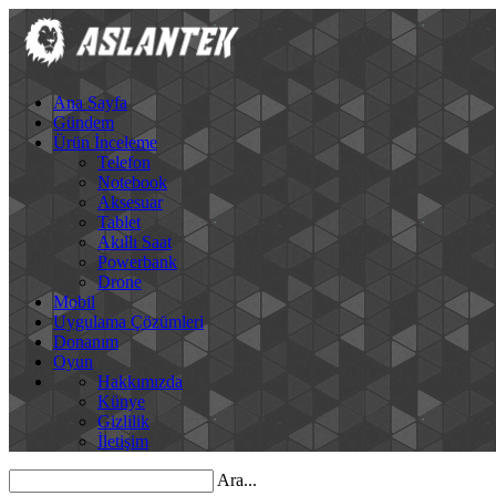
Ana Sayfa
Gündem
Ürün İnceleme
Telefon
Notebook
Aksesuar
Tablet
Akıllı Saat
Powerbank
Drone
Mobil
Uygulama Çözümleri
Donanım
Oyun
Hakkımızda
Künye
Gizlilik
İletişim
Ara...