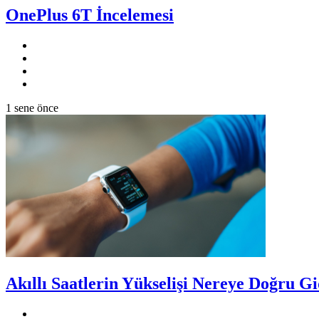
OnePlus 6T İncelemesi
1 sene önce
Akıllı Saatlerin Yükselişi Nereye Doğru G