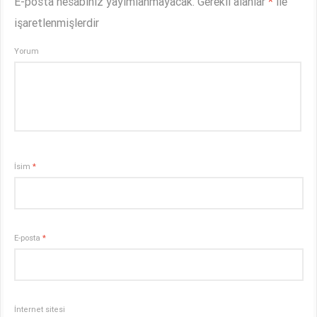
E-posta hesabınız yayımlanmayacak.
Gerekli alanlar
*
ile
işaretlenmişlerdir
Yorum
İsim
*
E-posta
*
İnternet sitesi