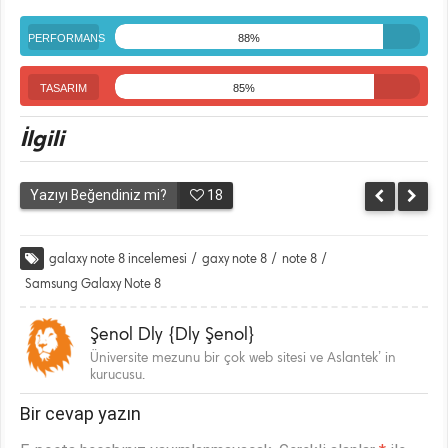
PERFORMANS
88%
TASARIM
85%
İlgili
Yazıyı Beğendiniz mi?
18
galaxy note 8 incelemesi
/
gaxy note 8
/
note 8
/
Samsung Galaxy Note 8
Şenol Dly {Dly Şenol}
Üniversite mezunu bir çok web sitesi ve Aslantek’ in
kurucusu.
Bir cevap yazın